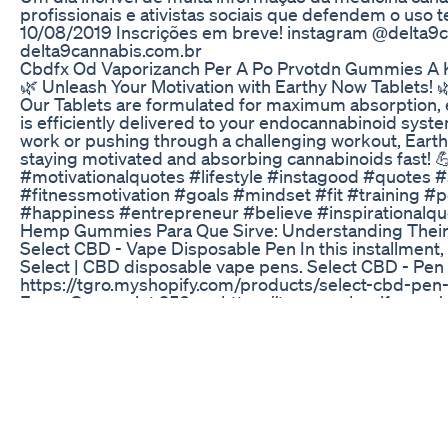
profissionais e ativistas sociais que defendem o uso 
10/08/2019 Inscrições em breve! instagram @delta
delta9cannabis.com.br
Cbdfx Od Vaporizanch Per A Po Prvotdn Gummies A 
🌿 Unleash Your Motivation with Earthy Now Tablets
Our Tablets are formulated for maximum absorption, 
is efficiently delivered to your endocannabinoid syste
work or pushing through a challenging workout, Earthy
staying motivated and absorbing cannabinoids fast! 
#motivationalquotes #lifestyle #instagood #quotes
#fitnessmotivation #goals #mindset #fit #training #p
#happiness #entrepreneur #believe #inspirationalqu
Hemp Gummies Para Que Sirve: Understanding Their
Select CBD - Vape Disposable Pen In this installment,
Select | CBD disposable vape pens. Select CBD - P
https://tgro.myshopify.com/products/select-cbd-pe
Focus Spearmint 250mg https://tgro.myshopify.com/
250mg Select CBD - Pen Relax Cinnamon 250mg https
pen-relax-cinnamon-250mgselect-cbd-pen-relax-ci
Lavender 250mg https://tgro.myshopify.com/product
Select CBD - Pen Revive Grapefruit 250mg https://t
revive-grapefruit-250mg-1 Select CBD - Pen Reviv
https://tgro.myshopify.com/products/select-cbd-pen
in Los Angeles Call - (310) 855-9168 (Phone Orders On
https://www.tgr-now.com/ Shop Smoke and Vape acces