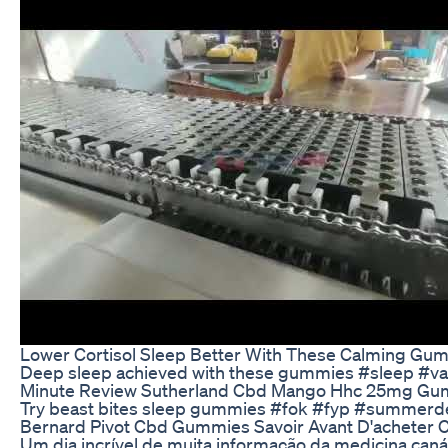
Lower Cortisol Sleep Better With These Calming Gum
Deep sleep achieved with these gummies #sleep #v
Minute Review Sutherland Cbd Mango Hhc 25mg G
Try beast bites sleep gummies #fok #fyp #summerdea
Bernard Pivot Cbd Gummies Savoir Avant D'acheter C
Um dia incrível de muita informação da medicina can